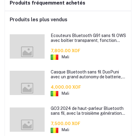
Produits fréquemment achetés
Produits les plus vendus
Ecouteurs Bluetooth G91 sans fil OWS
avec boîtier transparent, fonction
anti-bruit, affichage numérique, conçu
pour le sport et la musique, idéal pour
7,800.00 XOF
les environnements de sport et les
Mali
appels télépho
Casque Bluetooth sans fil DuoPuni
avec un grand autonomy de batterie,
un affichage de la batterie, une
conception pour le sport avec un port
4,000.00 XOF
de cou sans fil, et une grande
Mali
autonomie pour les écouteurs
GO3 2024 de haut-parleur Bluetooth
sans fil, avec la troisième génération
de la Gold Brick, conçu pour être
portable, idéal pour les cadeaux
7,500.00 XOF
outdoor, et comme un mini-haut-
Mali
parleur.