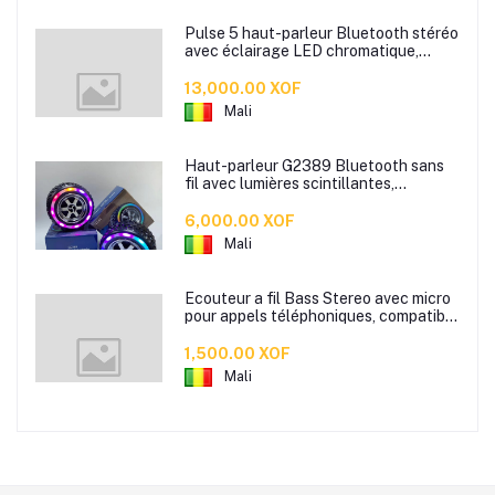
Pulse 5 haut-parleur Bluetooth stéréo
avec éclairage LED chromatique,
enceinte de basse de qualité pour la
maison, adapté pour les ordinateurs de
13,000.00 XOF
bureau et le son sans fil.
Mali
Haut-parleur G2389 Bluetooth sans
fil avec lumières scintillantes,
compatible TWS pour bureau, haut-
parleur portable avec lecteur de
6,000.00 XOF
cartes intégré, et conçu comme un
Mali
cadeau de haut-parleur.
Ecouteur a fil Bass Stereo avec micro
pour appels téléphoniques, compatible
avec les iphones et Android, ainsi que
les ordinateurs, offrant une
1,500.00 XOF
sonorisation grave et une autonomie
Mali
prolongée.