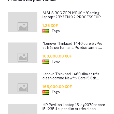
*ASUS ROG ZEPHYRUS * *Gaming
laptop* ?RYZEN 9 ? PROCESSEUR
3.3Ghz 8 cœurs (16Cpus) ?Ssd 1T ?
RAM 16GB DDR4 ultra-rapide ?
1.25 XOF
Togo
*Lenovo Thinkpad T440 corei5 vPro
et très performant, Pc résistant et
bien rapide*
100,000.00 XOF
Togo
Lenovo Thinkpad L460 slim et très
clean comme New*✨ Core i5 6th
génération
165,000.00 XOF
Togo
HP Pavillon Laptop 15-eg2079nr core
i5 1235U super slim et très clean