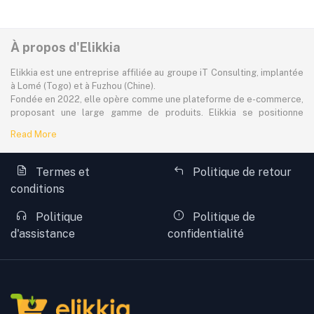
À propos d'Elikkia
Elikkia est une entreprise affiliée au groupe iT Consulting, implantée
à Lomé (Togo) et à Fuzhou (Chine).
Fondée en 2022, elle opère comme une plateforme de e-commerce,
proposant une large gamme de produits. Elikkia se positionne
comme la toute première plateforme B2B/B2C made in Africa,
Read More
offrant à la fois la possibilité d'acheter localement et directement
depuis la Chine.
La plateforme dessert à plus de 80% le marché africain
Termes et
Politique de retour
francophone, avec une attention particulière portée à l'accessibilité,
conditions
aux réalités locales et aux besoins spécifiques des consommateurs.
Toutefois, Elikkia assure également des livraisons à l'international,
Politique
Politique de
notamment vers l'Europe et l'Amérique.
Afin de faciliter l'expérience client, Elikkia intègre des moyens de
d'assistance
confidentialité
paiement locaux adaptés à chaque pays d'Afrique, garantissant des
transactions simples, sécurisées et accessibles au plus grand
nombre.
Les produits proposés couvrent de nombreuses catégories, dont la
mode, la beauté, l'automobile, le sport, l'électronique grand public,
ainsi que bien d'autres secteurs.