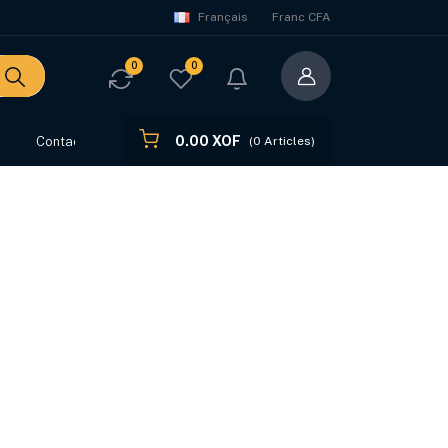
Français
Franc CFA
0
0
0.00 XOF
s
Contact
(
0
Articles)