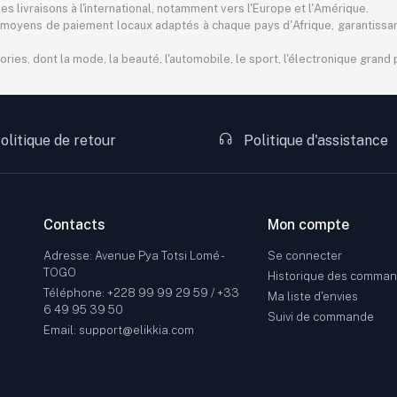
 livraisons à l'international, notamment vers l'Europe et l'Amérique.
 des moyens de paiement locaux adaptés à chaque pays d'Afrique, garantiss
s, dont la mode, la beauté, l'automobile, le sport, l'électronique grand pu
olitique de retour
Politique d'assistance
Contacts
Mon compte
Adresse: Avenue Pya Totsi Lomé -
Se connecter
TOGO
Historique des comma
Téléphone: +228 99 99 29 59 / +33
Ma liste d'envies
6 49 95 39 50
Suivi de commande
Email: support@elikkia.com