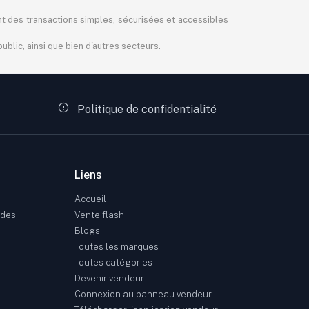
ant des transactions simples, sécurisées et accessibles
blic, ainsi que bien d'autres secteurs.
Politique de confidentialité
Liens
Accueil
ndes
Vente flash
Blogs
Toutes les marques
Toutes catégories
Devenir vendeur
Connexion au panneau vendeur