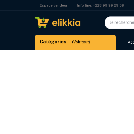
Info line:
+228 99 99 29 59
Espace vendeur
Catégories
(Voir tout)
Acc