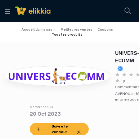
Accueil du magasin
Meilleures ventes
Coupons
Tous les produits
UNIVERS
ECOMM
(0
Commentaire
AVENOU caf
informatique
Membre depuis
20 Oct 2023
Suivre le
vendeur
(0)