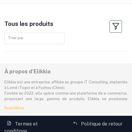
Tous les produits
Trier par
À propos d'Elikkia
Elikkia est une entreprise affiliée au groupe iT Consulting, implantée
à Lomé (Togo) et à Fuzhou (Chine).
Fondée en 2022, elle opère comme une plateforme de e-commerce,
proposant une large gamme de produits. Elikkia se positionne
comme la toute première plateforme B2B/B2C made in Africa,
Read More
offrant à la fois la possibilité d'acheter localement et directement
depuis la Chine.
La plateforme dessert à plus de 80% le marché africain
Termes et
Politique de retour
francophone, avec une attention particulière portée à l'accessibilité,
conditions